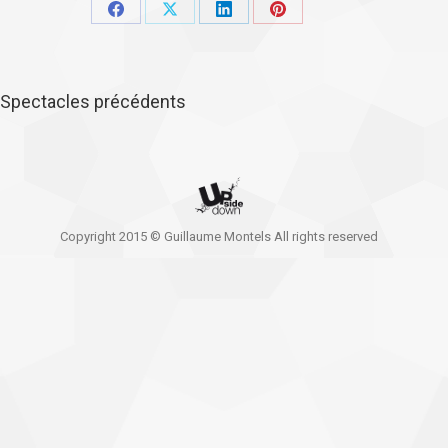
Partager
Partager
Partager
Partager
sur
sur
sur
sur
Facebook
X
LinkedIn
Pinterest
Spectacles précédents
Copyright 2015 © Guillaume Montels All rights reserved