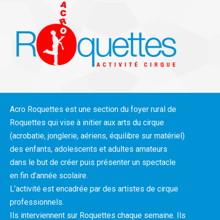
Acro Roquettes est une section du foyer rural de
Roquettes qui vise à initier aux arts du cirque
(acrobatie, jonglerie, aériens, équilibre sur matériel)
des enfants, adolescents et adultes amateurs
dans le but de créer puis présenter un spectacle
en fin d’année scolaire.
L’activité est encadrée par des artistes de cirque
professionnels.
Ils interviennent sur Roquettes chaque semaine. Ils