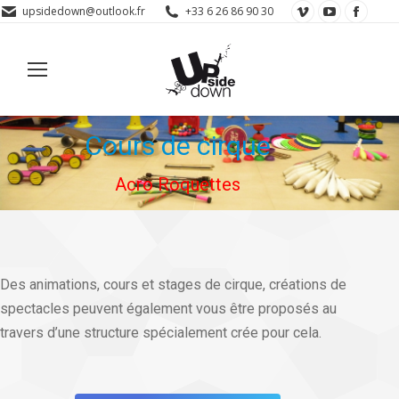
La
La
La
upsidedown@outlook.fr
+33 6 26 86 90 30
page
page
page
Vimeo
YouTube
Face
s'ouvre
s'ouvre
s'ouv
dans
dans
dans
une
une
une
Cours de cirque
nouvelle
nouvelle
nouve
fenêtre
fenêtre
fenêt
Acro Roquettes
Des animations, cours et stages de cirque, créations de
spectacles peuvent également vous être proposés au
travers d’une structure spécialement crée pour cela.