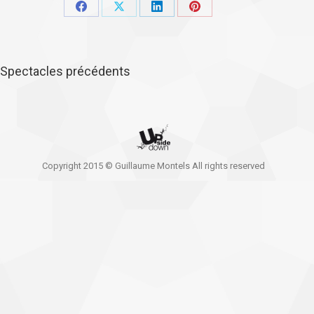
Partager
Partager
Partager
Partager
sur
sur
sur
sur
Facebook
X
LinkedIn
Pinterest
Spectacles précédents
Copyright 2015 © Guillaume Montels All rights reserved